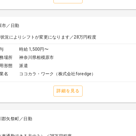
原市／日勤
替
産状況によりシフトが変更になります／28万円程度
与
時給 1,500円〜
務場所
神奈川県相模原市
用形態
派遣
業名
ココカラ・ワーク（株式会社foredge）
詳細を見る
川郡⽮祭町／日勤