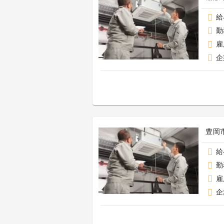
給
勤
雇
企
豊岡市
給
勤
雇
企