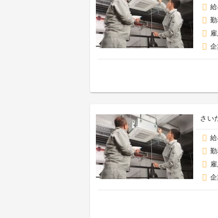
給
勤
雇
企
さい
給
勤
雇
企