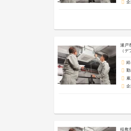
企
瀬戸
（デ
給
勤
雇
企
稲敷