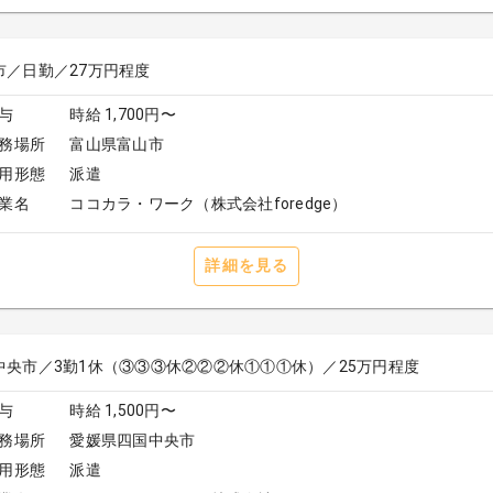
市／日勤／27万円程度
与
時給 1,700円〜
務場所
富山県富山市
用形態
派遣
業名
ココカラ・ワーク（株式会社foredge）
詳細を見る
中央市／3勤1休（③③③休②②②休①①①休）／25万円程度
与
時給 1,500円〜
務場所
愛媛県四国中央市
用形態
派遣