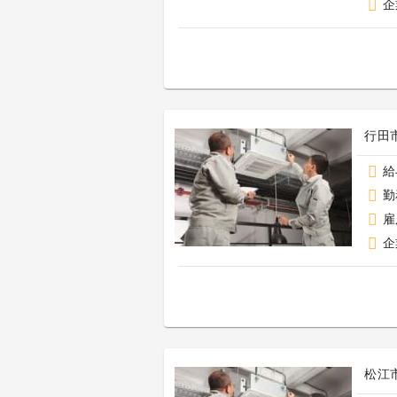
企
行田
給
勤
雇
企
松江