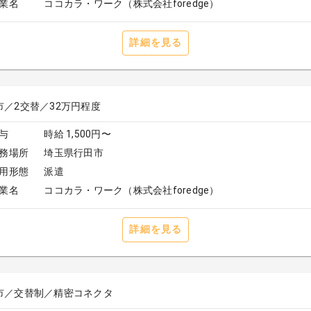
業名
ココカラ・ワーク（株式会社foredge）
詳細を見る
市／2交替／32万円程度
与
時給 1,500円〜
務場所
埼玉県行田市
用形態
派遣
業名
ココカラ・ワーク（株式会社foredge）
詳細を見る
市／交替制／精密コネクタ