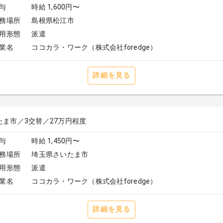
与
時給 1,600円〜
務場所
島根県松江市
用形態
派遣
業名
ココカラ・ワーク（株式会社foredge）
詳細を見る
たま市／3交替／27万円程度
与
時給 1,450円〜
務場所
埼玉県さいたま市
用形態
派遣
業名
ココカラ・ワーク（株式会社foredge）
詳細を見る