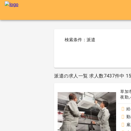
検索条件：派遣
派遣の求人一覧 求人数7437件中 1
草加
夜勤
給
勤
雇