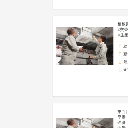
相模
2交
※生
給
勤
雇
企
東⽩
早番
遅番