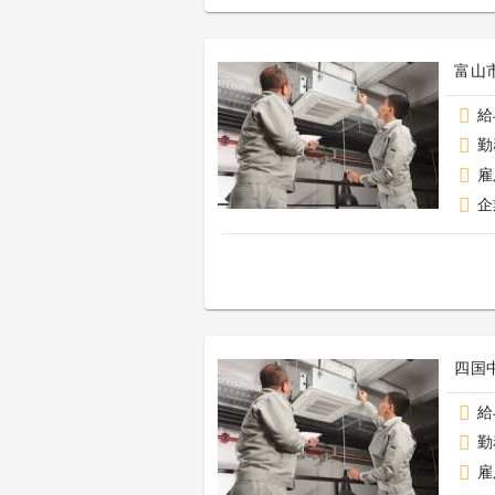
富山
給
勤
雇
企
四国
給
勤
雇