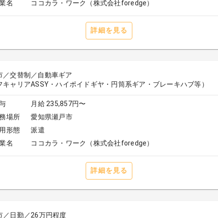
業名
ココカラ・ワーク（株式会社foredge）
詳細を見る
市／交替制／自動車ギア
フキャリアASSY・ハイポイドギヤ・円筒系ギア・ブレーキハブ等）
与
月給 235,857円〜
務場所
愛知県瀬戸市
用形態
派遣
業名
ココカラ・ワーク（株式会社foredge）
詳細を見る
市／日勤／26万円程度