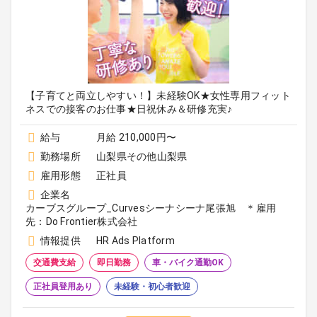
【子育てと両立しやすい！】未経験OK★女性専用フィット
ネスでの接客のお仕事★日祝休み＆研修充実♪
給与
月給 210,000円〜
勤務場所
山梨県その他山梨県
雇用形態
正社員
企業名
カーブスグループ_Curvesシーナシーナ尾張旭 ＊雇用
先：Do Frontier株式会社
情報提供
HR Ads Platform
交通費支給
即日勤務
車・バイク通勤OK
正社員登用あり
未経験・初心者歓迎