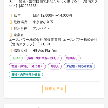
GET！髪色・髪型自由であなたらしく働ける！【警備スタ
ッフ】[JO0388S5]
給与
日給 12,000円〜14,000円
勤務場所
東京都杉並区
雇用形態
アルバイト
企業名
エースパワー株式会社 警備事業部_エースパワー株式会社
【警備スタッフ】「S3」JO
情報提供
HR Ads Platform
日払い
資格・免許取得支援あり
制服あり
友達・仲間と一緒に働く
高収入
未経験・初心者歓迎
資格・免許を活かせる
詳細を見る