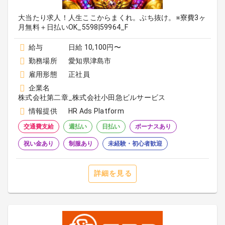
大当たり求人！人生ここからまくれ。ぶち抜け。※寮費3ヶ
月無料＋日払いOK_5598|59964_F
給与
日給 10,100円〜
勤務場所
愛知県津島市
雇用形態
正社員
企業名
株式会社第二章_株式会社小田急ビルサービス
情報提供
HR Ads Platform
交通費支給
週払い
日払い
ボーナスあり
祝い金あり
制服あり
未経験・初心者歓迎
詳細を見る