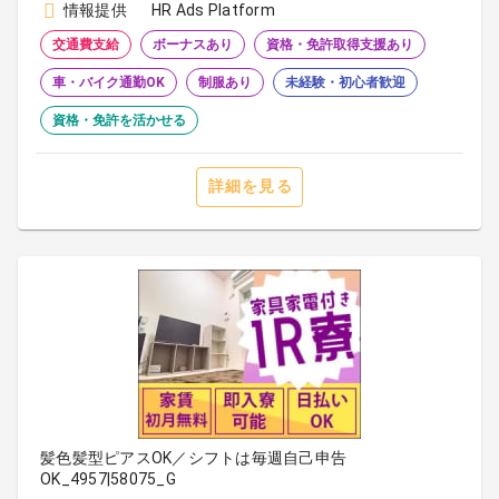
情報提供
HR Ads Platform
交通費支給
ボーナスあり
資格・免許取得支援あり
車・バイク通勤OK
制服あり
未経験・初心者歓迎
資格・免許を活かせる
詳細を見る
髪色髪型ピアスOK／シフトは毎週自己申告
OK_4957|58075_G