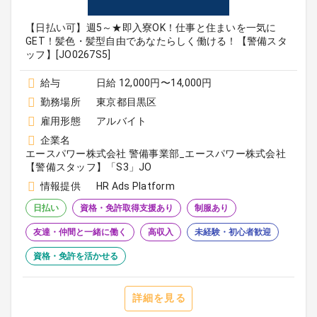
【日払い可】週5～★即入寮OK！仕事と住まいを一気に
GET！髪色・髪型自由であなたらしく働ける！【警備スタ
ッフ】[JO0267S5]
給与
日給 12,000円〜14,000円
勤務場所
東京都目黒区
雇用形態
アルバイト
企業名
エースパワー株式会社 警備事業部_エースパワー株式会社
【警備スタッフ】「S3」JO
情報提供
HR Ads Platform
日払い
資格・免許取得支援あり
制服あり
友達・仲間と一緒に働く
高収入
未経験・初心者歓迎
資格・免許を活かせる
詳細を見る