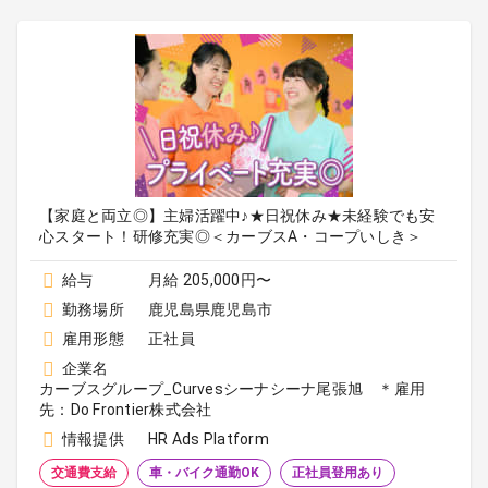
【家庭と両立◎】主婦活躍中♪★日祝休み★未経験でも安
心スタート！研修充実◎＜カーブスA・コープいしき＞
給与
月給 205,000円〜
勤務場所
鹿児島県鹿児島市
雇用形態
正社員
企業名
カーブスグループ_Curvesシーナシーナ尾張旭 ＊雇用
先：Do Frontier株式会社
情報提供
HR Ads Platform
交通費支給
車・バイク通勤OK
正社員登用あり