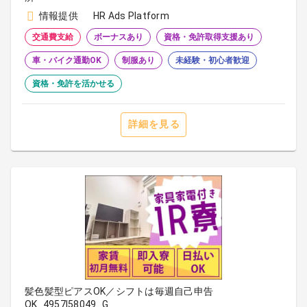
情報提供
HR Ads Platform
交通費支給
ボーナスあり
資格・免許取得支援あり
車・バイク通勤OK
制服あり
未経験・初心者歓迎
資格・免許を活かせる
詳細を見る
髪色髪型ピアスOK／シフトは毎週自己申告
OK_4957|58049_G