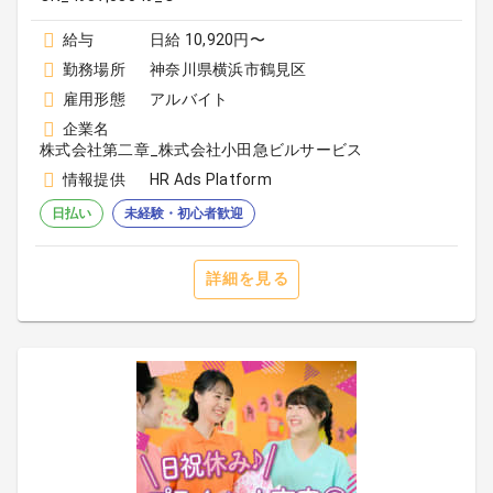
給与
日給 10,920円〜
勤務場所
神奈川県横浜市鶴見区
雇用形態
アルバイト
企業名
株式会社第二章_株式会社小田急ビルサービス
情報提供
HR Ads Platform
日払い
未経験・初心者歓迎
詳細を見る