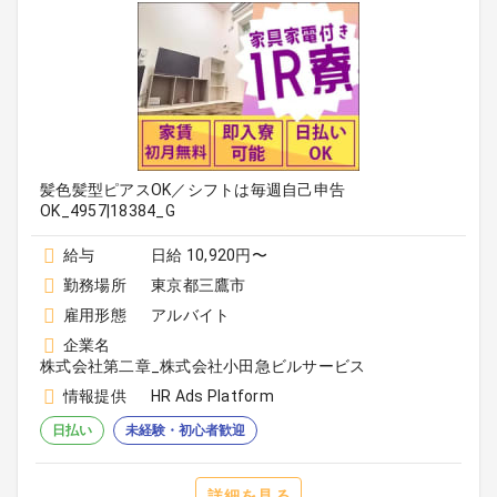
髪色髪型ピアスOK／シフトは毎週自己申告
OK_4957|18384_G
給与
日給 10,920円〜
勤務場所
東京都三鷹市
雇用形態
アルバイト
企業名
株式会社第二章_株式会社小田急ビルサービス
情報提供
HR Ads Platform
日払い
未経験・初心者歓迎
詳細を見る