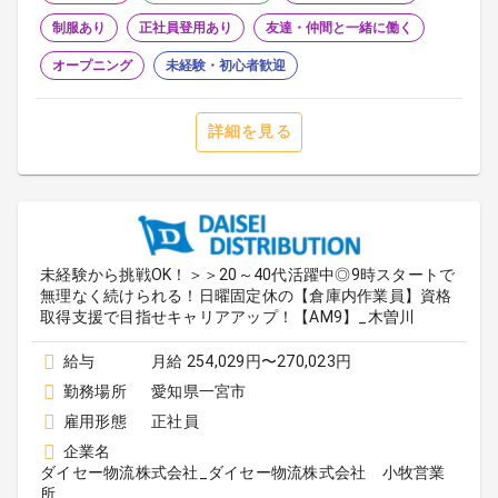
制服あり
正社員登用あり
友達・仲間と一緒に働く
オープニング
未経験・初心者歓迎
詳細を見る
未経験から挑戦OK！＞＞20～40代活躍中◎9時スタートで
無理なく続けられる！日曜固定休の【倉庫内作業員】資格
取得支援で目指せキャリアアップ！【AM9】_木曽川
給与
月給 254,029円〜270,023円
勤務場所
愛知県一宮市
雇用形態
正社員
企業名
ダイセー物流株式会社_ダイセー物流株式会社 小牧営業
所