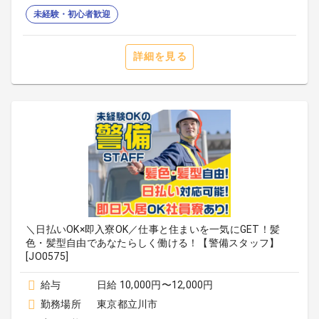
未経験・初心者歓迎
詳細を見る
＼日払いOK×即入寮OK／仕事と住まいを一気にGET！髪
色・髪型自由であなたらしく働ける！【警備スタッフ】
[JO0575]
給与
日給 10,000円〜12,000円
勤務場所
東京都立川市