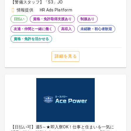
【警備スタッフ】「S3」JO
情報提供
HR Ads Platform
日払い
資格・免許取得支援あり
制服あり
友達・仲間と一緒に働く
高収入
未経験・初心者歓迎
資格・免許を活かせる
詳細を見る
【日払い可】週5～★即入寮OK！仕事と住まいを一気に