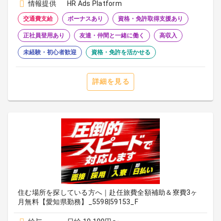
情報提供
HR Ads Platform
交通費支給
ボーナスあり
資格・免許取得支援あり
正社員登用あり
友達・仲間と一緒に働く
高収入
未経験・初心者歓迎
資格・免許を活かせる
詳細を見る
住む場所を探している方へ｜赴任旅費全額補助＆寮費3ヶ
月無料【愛知県勤務】_5598|59153_F