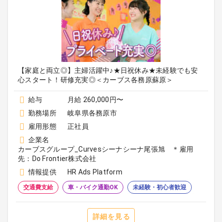
【家庭と両立◎】主婦活躍中♪★日祝休み★未経験でも安
心スタート！研修充実◎＜カーブス各務原蘇原＞
給与
月給 260,000円〜
勤務場所
岐阜県各務原市
雇用形態
正社員
企業名
カーブスグループ_Curvesシーナシーナ尾張旭 ＊雇用
先：Do Frontier株式会社
情報提供
HR Ads Platform
交通費支給
車・バイク通勤OK
未経験・初心者歓迎
詳細を見る