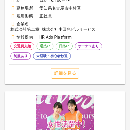
給与
日給 10,100円〜
勤務場所
愛知県名古屋市中村区
雇用形態
正社員
企業名
株式会社第二章_株式会社小田急ビルサービス
情報提供
HR Ads Platform
交通費支給
週払い
日払い
ボーナスあり
制服あり
未経験・初心者歓迎
詳細を見る