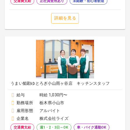
交通費支給
正社員登用あり
未経験・初心者歓迎
詳細を見る
うまい鮨勘ゆとろぎ小山雨ヶ谷店 キッチンスタッフ
給与
時給 1,030円〜
勤務場所
栃木県小山市
雇用形態
アルバイト
企業名
株式会社ライズ
交通費支給
週1・2・3日～OK
車・バイク通勤OK