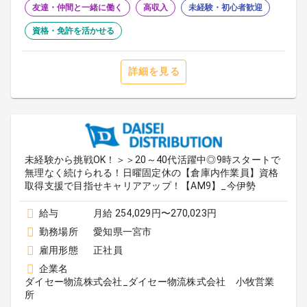
友達・仲間と一緒に働く
高収入
未経験・初心者歓迎
資格・免許を活かせる
詳細を見る
未経験から挑戦OK！＞＞20～40代活躍中◎9時スタートで
無理なく続けられる！日曜固定休の【倉庫内作業員】資格
取得支援で目指せキャリアアップ！【AM9】_今伊勢
給与
月給 254,029円〜270,023円
勤務場所
愛知県一宮市
雇用形態
正社員
企業名
ダイセー物流株式会社_ダイセー物流株式会社 小牧営業
所