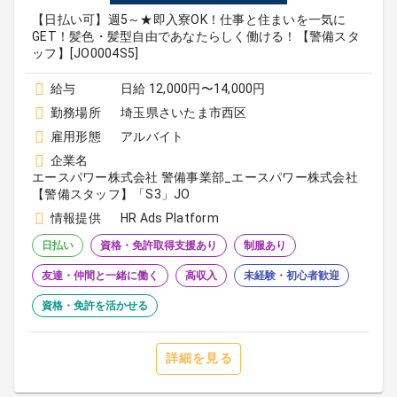
【日払い可】週5～★即入寮OK！仕事と住まいを一気に
GET！髪色・髪型自由であなたらしく働ける！【警備スタ
ッフ】[JO0004S5]
給与
日給 12,000円〜14,000円
勤務場所
埼玉県さいたま市西区
雇用形態
アルバイト
企業名
エースパワー株式会社 警備事業部_エースパワー株式会社
【警備スタッフ】「S3」JO
情報提供
HR Ads Platform
日払い
資格・免許取得支援あり
制服あり
友達・仲間と一緒に働く
高収入
未経験・初心者歓迎
資格・免許を活かせる
詳細を見る