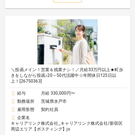
＼投函メイン！営業＆残業ナシ！／月給33万円以上★町歩
きをしながら投函♪20～50代活躍中☆年間休日125日以
上！[26750363]
給与
月給 330,000円〜
勤務場所
茨城県水戸市
雇用形態
契約社員
企業名
キャリアリンク株式会社_キャリアリンク株式会社/新宿区
周辺エリア【ポスティング】jo