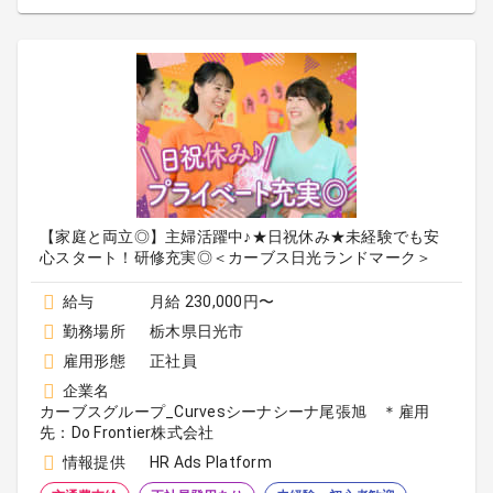
【家庭と両立◎】主婦活躍中♪★日祝休み★未経験でも安
心スタート！研修充実◎＜カーブス日光ランドマーク＞
給与
月給 230,000円〜
勤務場所
栃木県日光市
雇用形態
正社員
企業名
カーブスグループ_Curvesシーナシーナ尾張旭 ＊雇用
先：Do Frontier株式会社
情報提供
HR Ads Platform