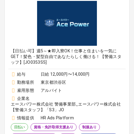
【日払い可】週5～★即入寮OK！仕事と住まいを一気に
GET！髪色・髪型自由であなたらしく働ける！【警備スタ
ッフ】[JO0353S5]
給与
日給 12,000円〜14,000円
勤務場所
東京都渋谷区
雇用形態
アルバイト
企業名
エースパワー株式会社 警備事業部_エースパワー株式会社
【警備スタッフ】「S3」JO
情報提供
HR Ads Platform
日払い
資格・免許取得支援あり
制服あり