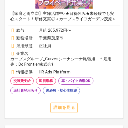
【家庭と両立◎】主婦活躍中♪★日祝休み★未経験でも安
心スタート！研修充実◎＜カーブスライフガーデン茂原＞
給与
月給 265,972円〜
勤務場所
千葉県茂原市
雇用形態
正社員
企業名
カーブスグループ_Curvesシーナシーナ尾張旭 ＊雇用
先：Do Frontier株式会社
情報提供
HR Ads Platform
交通費支給
即日勤務
車・バイク通勤OK
正社員登用あり
未経験・初心者歓迎
詳細を見る