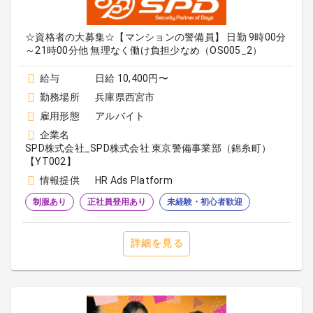
☆資格者の大募集☆【マンションの警備員】 日勤 9時00分
～21時00分他 無理なく働け負担少なめ（OS005_2）
給与
日給 10,400円〜
勤務場所
兵庫県西宮市
雇用形態
アルバイト
企業名
SPD株式会社_SPD株式会社 東京警備事業部（錦糸町）
【YT002】
情報提供
HR Ads Platform
制服あり
正社員登用あり
未経験・初心者歓迎
詳細を見る