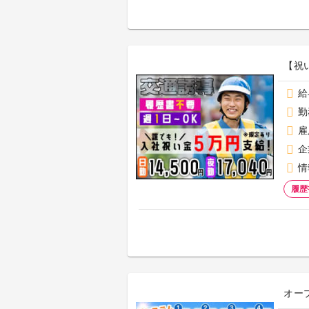
【祝
給
勤
雇
企
情
履歴
オー