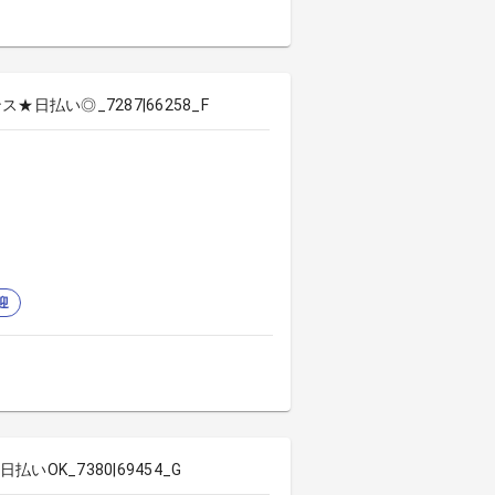
払い◎_7287|66258_F
迎
K_7380|69454_G