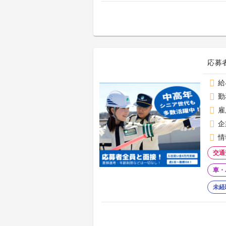
応募
給
勤
雇
企
情
交通
車・
未経