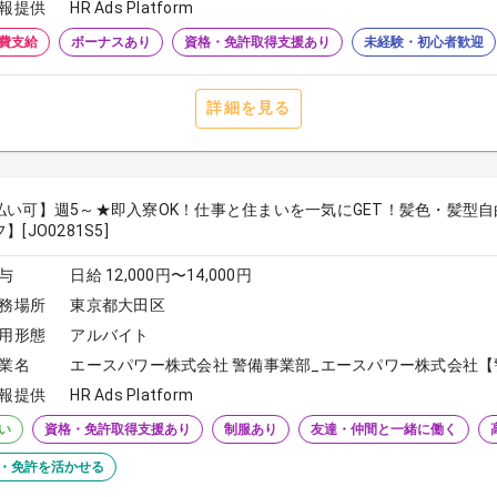
報提供
HR Ads Platform
費支給
ボーナスあり
資格・免許取得支援あり
未経験・初心者歓迎
詳細を見る
払い可】週5～★即入寮OK！仕事と住まいを一気にGET！髪色・髪型
】[JO0281S5]
与
日給 12,000円〜14,000円
務場所
東京都大田区
用形態
アルバイト
業名
エースパワー株式会社 警備事業部_エースパワー株式会社【
報提供
HR Ads Platform
い
資格・免許取得支援あり
制服あり
友達・仲間と一緒に働く
・免許を活かせる