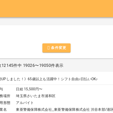
条件変更
145件中 19026〜19050件表示
給UPしました！》65歳以上も活躍中！シフト自由♪日払いOK♪
与
日給 15,500円〜
務場所
埼玉県さいたま市浦和区
用形態
アルバイト
業名
東亜警備保障株式会社_東亜警備保障株式会社 渋谷本部/港区周