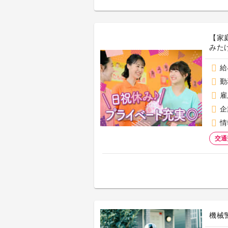
【家
みた
給
勤
雇
企
情
交通
機械