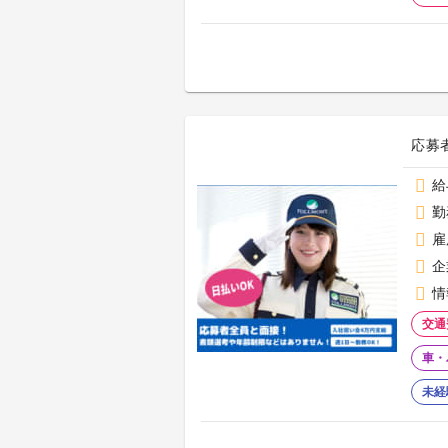
応募
給
勤
雇
企
情
交通
車・
未経