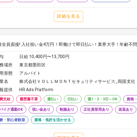
詳細を見る
者全員面接! 入社祝い金4万円！即働けて即日払い！業界大手！年齢不問！ 
与
日給 10,400円〜13,700円
務場所
東京都墨田区
用形態
アルバイト
業名
株式会社ＶＯＬＬＭＯＮＴセキュリティサービス_両国支社
報提供
HR Ads Platform
費支給
履歴書不要
週払い
日払い
週1・2・3日～OK
資格
バイク通勤OK
祝い金あり
制服あり
正社員登用あり
送迎あり
験・初心者歓迎
資格・免許を活かせる