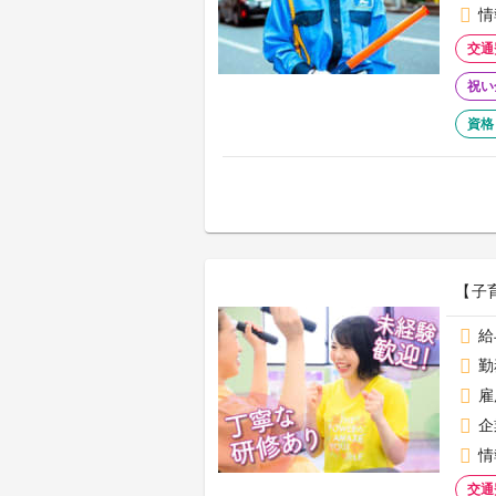
情
交通
祝い
資格
【子
給
勤
雇
企
情
交通