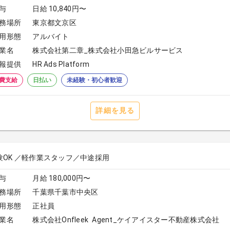
与
日給 10,840円〜
務場所
東京都文京区
用形態
アルバイト
業名
株式会社第二章_株式会社小田急ビルサービス
報提供
HR Ads Platform
費支給
日払い
未経験・初心者歓迎
詳細を見る
験OK ／軽作業スタッフ／中途採用
与
月給 180,000円〜
務場所
千葉県千葉市中央区
用形態
正社員
業名
株式会社Onfleek Agent_ケイアイスター不動産株式会社