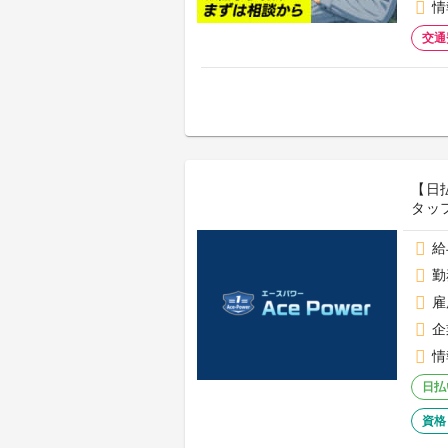
情
交通
【日
タッフ
給
勤
雇
企
情
日払
資格