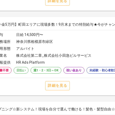
詳細を見る
い金5万円】町田エリアに現場多数！9月末までの特別給与★今がチャンス★日
与
日給 14,500円〜
務場所
神奈川県相模原市緑区
用形態
アルバイト
業名
株式会社第二章_株式会社小田急ビルサービス
報提供
HR Ads Platform
書不要
日払い
週1・2・3日～OK
祝い金あり
未経験・初心者歓
詳細を見る
プニング☆新システム！現場を自分で選んで働ける！髪色・髪型自由☆日払いO