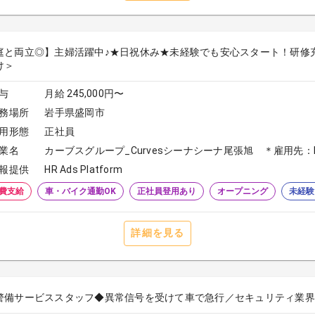
庭と両立◎】主婦活躍中♪★日祝休み★未経験でも安心スタート！研修
け＞
与
月給 245,000円〜
務場所
岩手県盛岡市
用形態
正社員
業名
カーブスグループ_Curvesシーナシーナ尾張旭 ＊雇用先：Do 
報提供
HR Ads Platform
費支給
車・バイク通勤OK
正社員登用あり
オープニング
未経験
詳細を見る
警備サービススタッフ◆異常信号を受けて車で急行／セキュリティ業界N