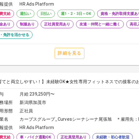
報提供
HR Ads Platform
費支給
週払い
日払い
週1・2・3日～OK
資格・免許取得支援あ
金あり
制服あり
正社員登用あり
友達・仲間と一緒に働く
高収
・免許を活かせる
詳細を見る
育てと両立しやすい！】未経験OK★女性専用フィットネスでの接客の
与
月給 239,250円〜
務場所
新潟県加茂市
用形態
正社員
業名
カーブスグループ_Curvesシーナシーナ尾張旭 ＊雇用先：Do 
報提供
HR Ads Platform
費支給
車・バイク通勤OK
正社員登用あり
未経験・初心者歓迎