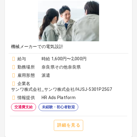
機械メーカーでの電気設計
給与
時給 1,600円〜2,000円
勤務場所
奈良県その他奈良県
雇用形態
派遣
企業名
サンワ株式会社_サンワ株式会社/HJSJ-5301P25G7
情報提供
HR Ads Platform
交通費支給
未経験・初心者歓迎
詳細を見る