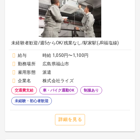
未経験者歓迎/週5からOK/残業なし/駅家駅(JR福塩線)
給与
時給 1,050円〜1,100円
勤務場所
広島県福山市
雇用形態
派遣
企業名
株式会社ライズ
交通費支給
車・バイク通勤OK
制服あり
未経験・初心者歓迎
詳細を見る