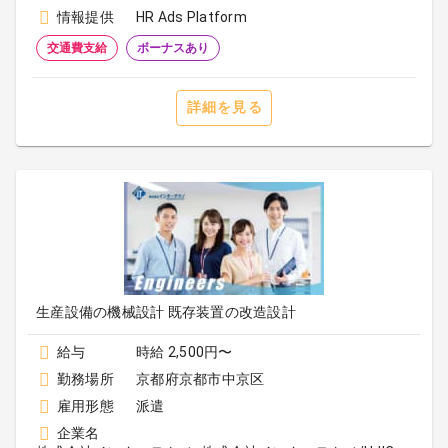
情報提供
HR Ads Platform
交通費支給
ボーナスあり
詳細を見る
生産設備の機械設計 既存装置の改造設計
給与
時給 2,500円〜
勤務場所
京都府京都市中京区
雇用形態
派遣
企業名