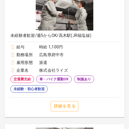
未経験者歓迎/週5からOK/高木駅(JR福塩線)
給与
時給 1,100円
勤務場所
広島県府中市
雇用形態
派遣
企業名
株式会社ライズ
交通費支給
車・バイク通勤OK
制服あり
未経験・初心者歓迎
詳細を見る