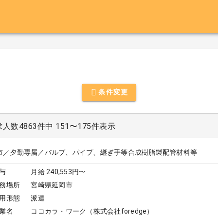
条件変更
数4863件中 151〜175件表示
市／夕勤専属／バルブ、パイプ、継ぎ手等合成樹脂製配管材料等
与
月給 240,553円〜
務場所
宮崎県延岡市
用形態
派遣
業名
ココカラ・ワーク（株式会社foredge）