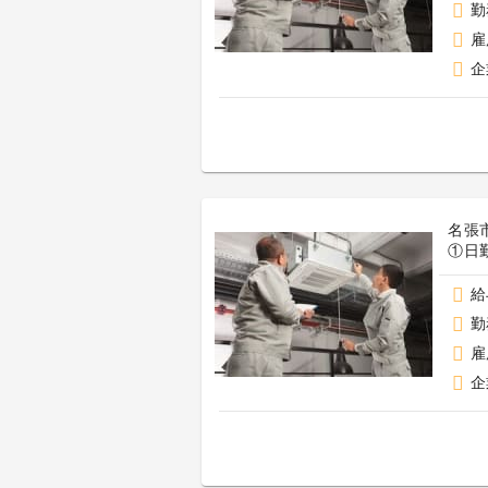
勤
雇
企
名張
①日
給
勤
雇
企