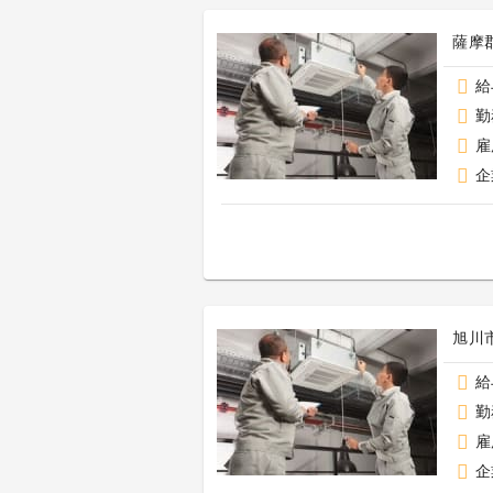
薩摩
給
勤
雇
企
旭川
給
勤
雇
企