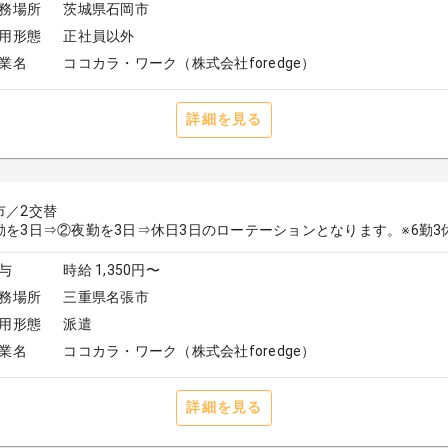
務場所
茨城県石岡市
用形態
正社員以外
業名
ココカラ・ワーク（株式会社foredge）
詳細を見る
市／2交替
勤を3日⇒②夜勤を3日⇒休日3日のローテーションとなります。※6勤3
与
時給 1,350円〜
務場所
三重県名張市
用形態
派遣
業名
ココカラ・ワーク（株式会社foredge）
詳細を見る