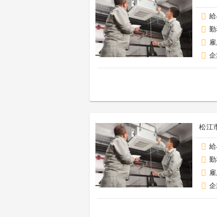
給
勤
雇
企
松江市
給
勤
雇
企