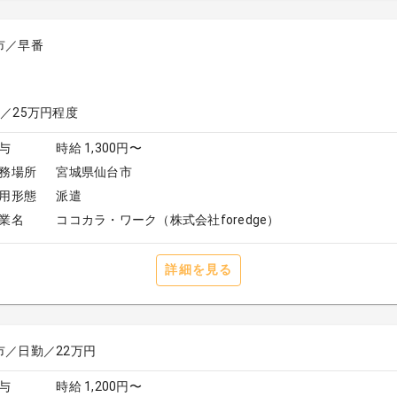
市／早番
替／25万円程度
与
時給 1,300円〜
務場所
宮城県仙台市
用形態
派遣
業名
ココカラ・ワーク（株式会社foredge）
詳細を見る
市／日勤／22万円
与
時給 1,200円〜