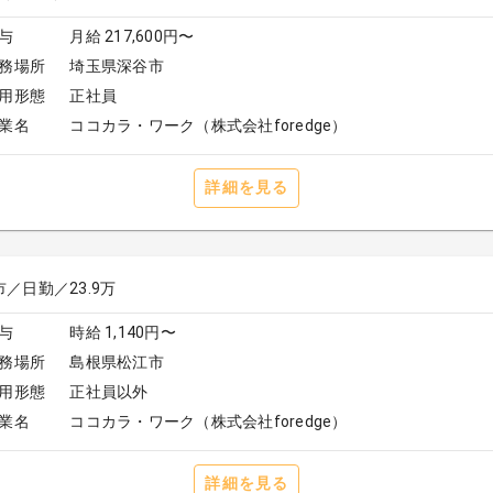
与
月給 217,600円〜
務場所
埼玉県深谷市
用形態
正社員
業名
ココカラ・ワーク（株式会社foredge）
詳細を見る
／日勤／23.9万
与
時給 1,140円〜
務場所
島根県松江市
用形態
正社員以外
業名
ココカラ・ワーク（株式会社foredge）
詳細を見る