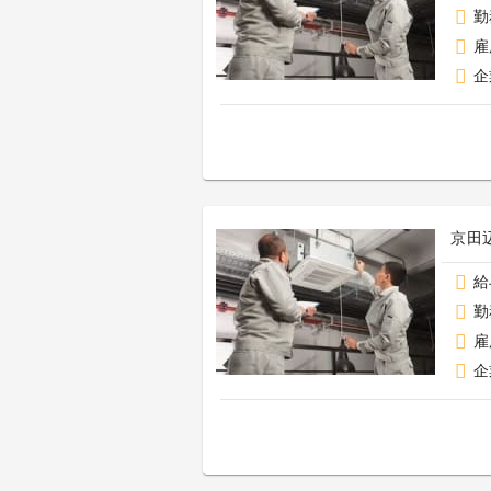
勤
雇
企
京田
給
勤
雇
企