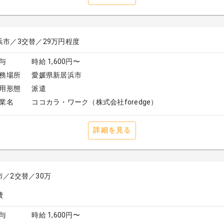
浜市／3交替／29万円程度
与
時給 1,600円〜
務場所
愛媛県新居浜市
用形態
派遣
業名
ココカラ・ワーク（株式会社foredge）
詳細を見る
市／2交替／30万
与
時給 1,600円〜