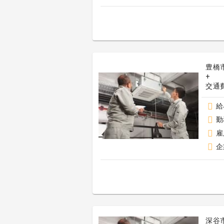
豊橋
+
給
勤
雇
企
深谷市