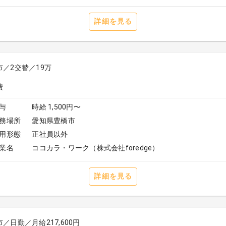
詳細を見る
市／2交替／19万
与
時給 1,500円〜
務場所
愛知県豊橋市
用形態
正社員以外
業名
ココカラ・ワーク（株式会社foredge）
詳細を見る
／日勤／月給217,600円