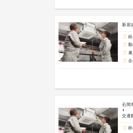
新居
給
勤
雇
企
石岡
+
給