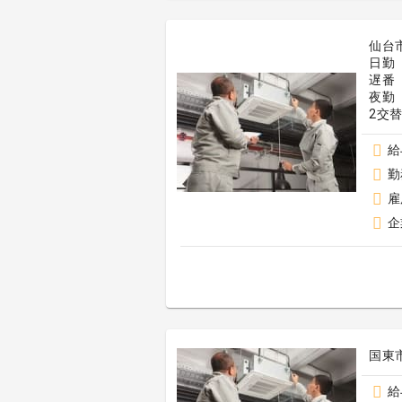
仙台
日勤
遅番
夜勤
2交
給
勤
雇
企
国東
給