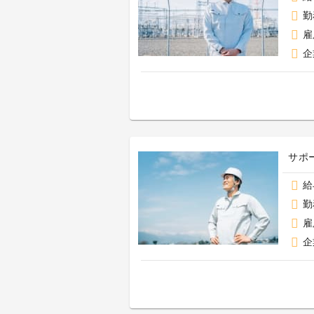
勤
雇
企
サポ
給
勤
雇
企