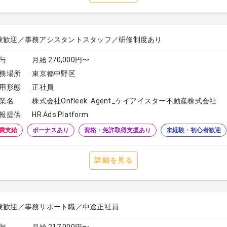
験歓迎／事務アシスタントスタッフ／研修制度あり
与
月給 270,000円〜
務場所
東京都中野区
用形態
正社員
業名
株式会社Onfleek Agent_ケイアイスター不動産株式会社
報提供
HR Ads Platform
費支給
ボーナスあり
資格・免許取得支援あり
未経験・初心者歓迎
詳細を見る
験歓迎／事務サポート職／中途正社員