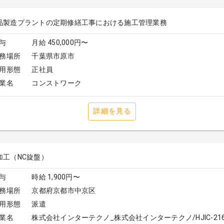
品製造プラントの定期修繕工事における施工管理業務
与
月給 450,000円〜
務場所
千葉県市原市
用形態
正社員
業名
コンストワーク
詳細を見る
加工（NC旋盤）
与
時給 1,900円〜
務場所
京都府京都市中京区
用形態
派遣
業名
株式会社インターテクノ_株式会社インターテクノ/HJIC-216