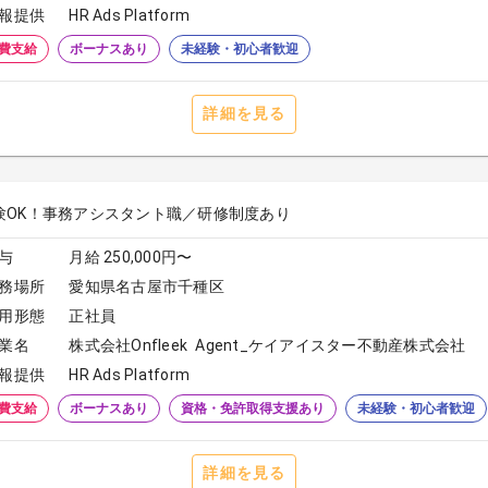
報提供
HR Ads Platform
費支給
ボーナスあり
未経験・初心者歓迎
詳細を見る
験OK！事務アシスタント職／研修制度あり
与
月給 250,000円〜
務場所
愛知県名古屋市千種区
用形態
正社員
業名
株式会社Onfleek Agent_ケイアイスター不動産株式会社
報提供
HR Ads Platform
費支給
ボーナスあり
資格・免許取得支援あり
未経験・初心者歓迎
詳細を見る