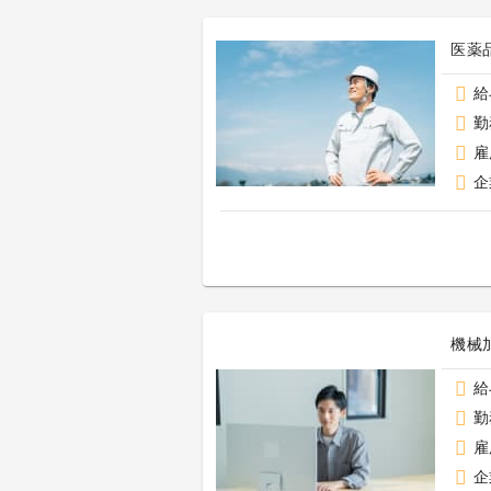
医薬
給
勤
雇
企
機械
給
勤
雇
企