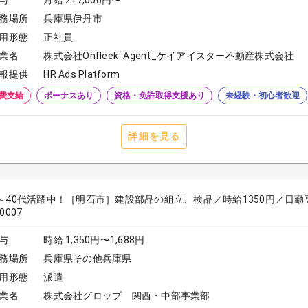
与
月給 217,000円〜
務場所
兵庫県伊丹市
用形態
正社員
業名
株式会社Onfleek Agent_ケイアイスター不動産株式会社
報提供
HR Ads Platform
費支給
ボーナスあり
資格・免許取得支援あり
未経験・初心者歓迎
詳細を見る
代～40代活躍中！［明石市］建設部品の組立、検品／時給1350円／日
0007
与
時給 1,350円〜1,688円
務場所
兵庫県その他兵庫県
用形態
派遣
業名
株式会社グロップ 関西・中部事業部