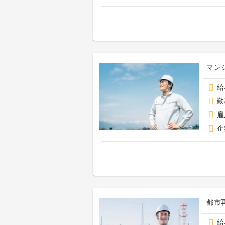
マン
給
勤
雇
企
都市
給