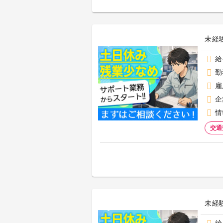
未経
給
勤
雇
企
情
交通
未経