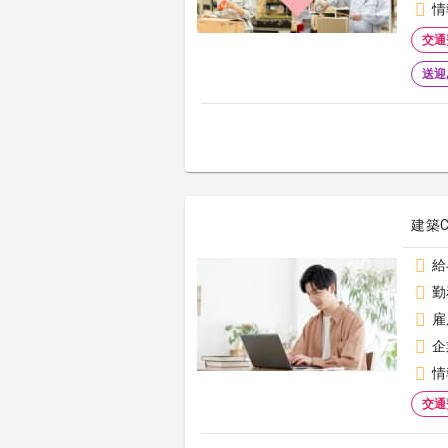
情
交通
送迎
建築
給
勤
雇
企
情
交通