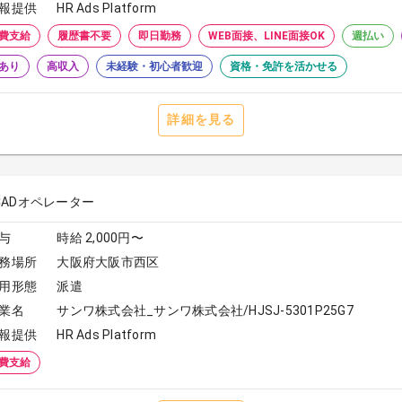
報提供
HR Ads Platform
費支給
履歴書不要
即日勤務
WEB面接、LINE面接OK
週払い
あり
高収入
未経験・初心者歓迎
資格・免許を活かせる
詳細を見る
CADオペレーター
与
時給 2,000円〜
務場所
大阪府大阪市西区
用形態
派遣
業名
サンワ株式会社_サンワ株式会社/HJSJ-5301P25G7
報提供
HR Ads Platform
費支給