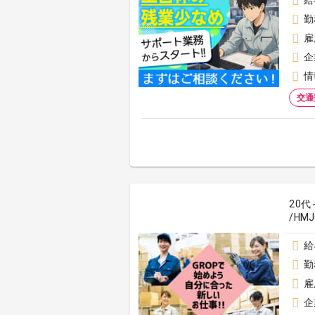
給
勤
雇
企
情
交通
20
/HMJ
給
勤
雇
企