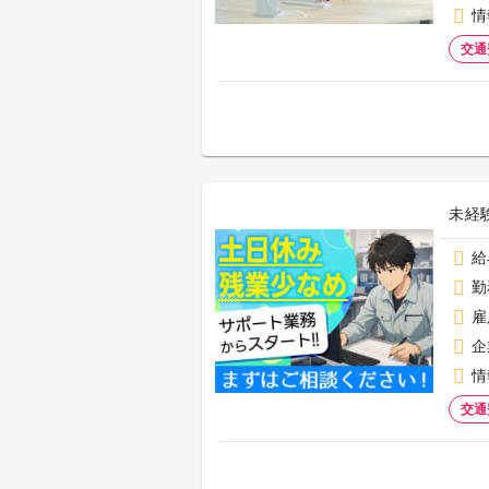
情
交通
未経
給
勤
雇
企
情
交通