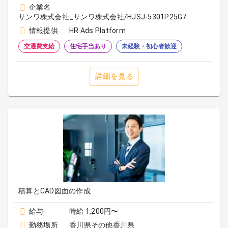
企業名
サンワ株式会社_サンワ株式会社/HJSJ-5301P25G7
情報提供
HR Ads Platform
交通費支給
住宅手当あり
未経験・初心者歓迎
詳細を見る
積算とCAD図面の作成
給与
時給 1,200円〜
勤務場所
香川県その他香川県