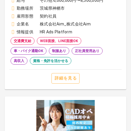
給与
その他 6,000,000円〜8,500,000円
勤務場所
茨城県神栖市
雇用形態
契約社員
企業名
株式会社Aim_株式会社Aim
情報提供
HR Ads Platform
交通費支給
WEB面接、LINE面接OK
車・バイク通勤OK
制服あり
正社員登用あり
高収入
資格・免許を活かせる
詳細を見る