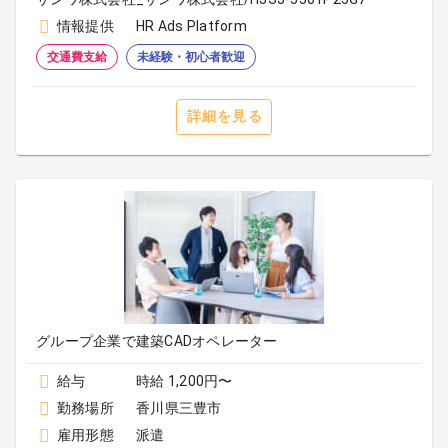
情報提供
HR Ads Platform
交通費支給
未経験・初心者歓迎
詳細を見る
グループ企業で建築CADオペレーター
給与
時給 1,200円〜
勤務場所
香川県三豊市
雇用形態
派遣