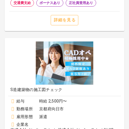
交通費支給
ボーナスあり
正社員登用あり
詳細を見る
S造建築物の施工図チェック
給与
時給 2,500円〜
勤務場所
京都府向日市
雇用形態
派遣
企業名