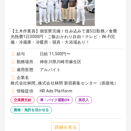
【土木作業員】個室寮完備！住み込みで週5日勤務／食費
光熱費1日3000円・ご飯おかわり自由！テレビ・Wi-Fi完
備・冷蔵庫・冷暖房・寝具・大浴場あり！
給与
日給 11,500円〜
勤務場所
神奈川県川崎市麻生区
雇用形態
アルバイト
企業名
株式会社林間_株式会社林間 新宿募集センター（面接地）
情報提供
HR Ads Platform
交通費支給
車・バイク通勤OK
高収入
資格・免許を活かせる
詳細を見る