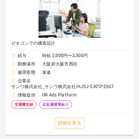
ゼネコンでの構造設計
給与
時給 2,000円〜2,300円
勤務場所
大阪府大阪市西区
雇用形態
派遣
企業名
サンワ株式会社_サンワ株式会社/HJSJ-5301P25G7
情報提供
HR Ads Platform
交通費支給
正社員登用あり
詳細を見る