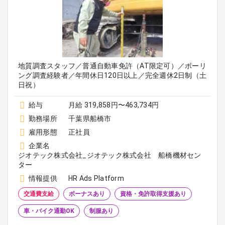
地質調査スタッフ／普通自動車免許（AT限定可）／ボーリ
ング調査経験者／年間休日120日以上／完全週休2日制（土
日祝）
給与
月給 319,858円〜463,734円
勤務場所
千葉県船橋市
雇用形態
正社員
企業名
ジオテック株式会社_ジオテック株式会社 船橋機材セン
ター
情報提供
HR Ads Platform
交通費支給
ボーナスあり
資格・免許取得支援あり
車・バイク通勤OK
制服あり