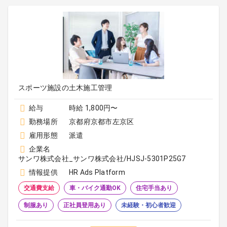
スポーツ施設の土木施工管理
給与
時給 1,800円〜
勤務場所
京都府京都市左京区
雇用形態
派遣
企業名
サンワ株式会社_サンワ株式会社/HJSJ-5301P25G7
情報提供
HR Ads Platform
交通費支給
車・バイク通勤OK
住宅手当あり
制服あり
正社員登用あり
未経験・初心者歓迎