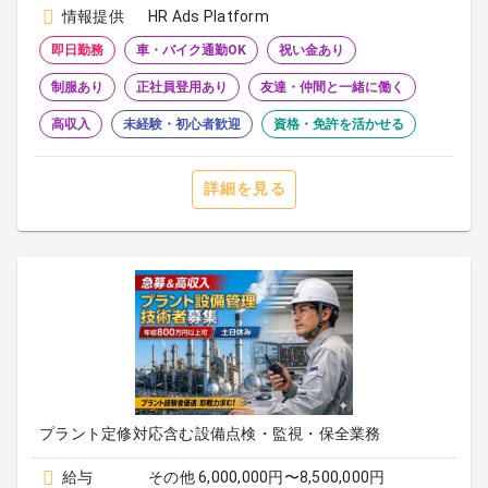
情報提供
HR Ads Platform
即日勤務
車・バイク通勤OK
祝い金あり
制服あり
正社員登用あり
友達・仲間と一緒に働く
高収入
未経験・初心者歓迎
資格・免許を活かせる
詳細を見る
プラント定修対応含む設備点検・監視・保全業務
給与
その他 6,000,000円〜8,500,000円