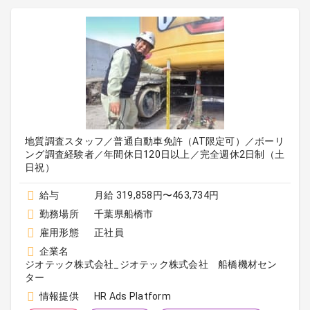
地質調査スタッフ／普通自動車免許（AT限定可）／ボーリ
ング調査経験者／年間休日120日以上／完全週休2日制（土
日祝）
給与
月給 319,858円〜463,734円
勤務場所
千葉県船橋市
雇用形態
正社員
企業名
ジオテック株式会社_ジオテック株式会社 船橋機材セン
ター
情報提供
HR Ads Platform