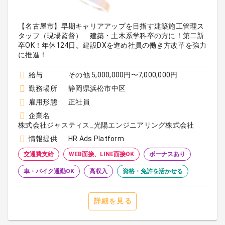
【名古屋市】早期キャリアアップを目指す建築施工管理ス
タッフ（現場監督） 建築・土木系学科卒の方に！第二新
卒OK！年休124日。建設DXを進め社員の働き方改革を強力
に推進！
給与
その他 5,000,000円〜7,000,000円
勤務場所
静岡県浜松市中区
雇用形態
正社員
企業名
株式会社ジャスティス_光陽エンジニアリング株式会社
情報提供
HR Ads Platform
交通費支給
WEB面接、LINE面接OK
ボーナスあり
車・バイク通勤OK
高収入
資格・免許を活かせる
詳細を見る