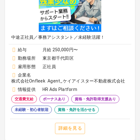
中途正社員／事務アシスタント／未経験活躍！
給与
月給 250,000円〜
勤務場所
東京都千代田区
雇用形態
正社員
企業名
株式会社Onfleek Agent_ケイアイスター不動産株式会社
情報提供
HR Ads Platform
交通費支給
ボーナスあり
資格・免許取得支援あり
未経験・初心者歓迎
資格・免許を活かせる
詳細を見る