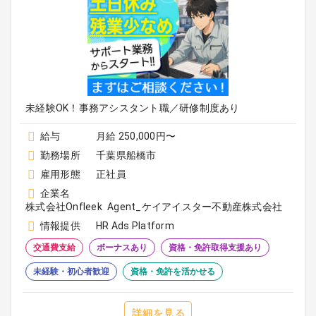
未経験OK！事務アシスタント職／研修制度あり
給与
月給 250,000円〜
勤務場所
千葉県船橋市
雇用形態
正社員
企業名
株式会社Onfleek Agent_ケイアイスター不動産株式会社
情報提供
HR Ads Platform
交通費支給
ボーナスあり
資格・免許取得支援あり
未経験・初心者歓迎
資格・免許を活かせる
詳細を見る