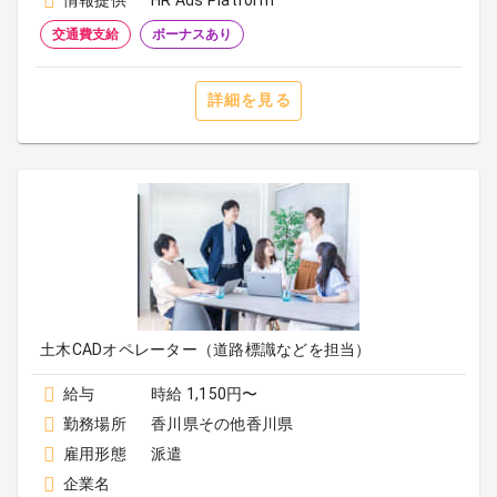
情報提供
HR Ads Platform
交通費支給
ボーナスあり
詳細を見る
土木CADオペレーター（道路標識などを担当）
給与
時給 1,150円〜
勤務場所
香川県その他香川県
雇用形態
派遣
企業名