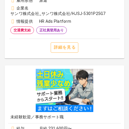
雇用形態
派遣
企業名
サンワ株式会社_サンワ株式会社/HJSJ-5301P25G7
情報提供
HR Ads Platform
交通費支給
正社員登用あり
詳細を見る
未経験歓迎／事務サポート職
給与
月給 231,600円〜