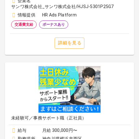
企業名
サンワ株式会社_サンワ株式会社/HJSJ-5301P25G7
情報提供
HR Ads Platform
交通費支給
ボーナスあり
詳細を見る
未経験可／事務サポート職（正社員）
給与
月給 300,000円〜
勤務場所
神奈川県横浜市西区