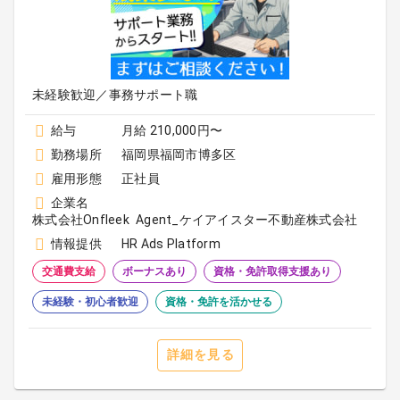
未経験歓迎／事務サポート職
給与
月給 210,000円〜
勤務場所
福岡県福岡市博多区
雇用形態
正社員
企業名
株式会社Onfleek Agent_ケイアイスター不動産株式会社
情報提供
HR Ads Platform
交通費支給
ボーナスあり
資格・免許取得支援あり
未経験・初心者歓迎
資格・免許を活かせる
詳細を見る