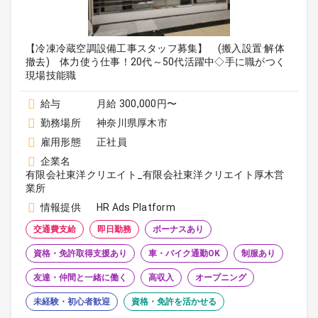
【冷凍冷蔵空調設備工事スタッフ募集】 (搬入設置·解体
撤去) 体力使う仕事！20代～50代活躍中◇手に職がつく
現場技能職
給与
月給 300,000円〜
勤務場所
神奈川県厚木市
雇用形態
正社員
企業名
有限会社東洋クリエイト_有限会社東洋クリエイト厚木営
業所
情報提供
HR Ads Platform
交通費支給
即日勤務
ボーナスあり
資格・免許取得支援あり
車・バイク通勤OK
制服あり
友達・仲間と一緒に働く
高収入
オープニング
未経験・初心者歓迎
資格・免許を活かせる