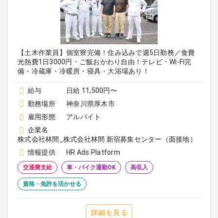
【土木作業員】個室寮完備！住み込みで週5日勤務／食費
光熱費1日3000円・ご飯おかわり自由！テレビ・Wi-Fi完
備・冷蔵庫・冷暖房・寝具・大浴場あり！
給与
日給 11,500円〜
勤務場所
神奈川県厚木市
雇用形態
アルバイト
企業名
株式会社林間_株式会社林間 新宿募集センター（面接地）
情報提供
HR Ads Platform
交通費支給
車・バイク通勤OK
高収入
資格・免許を活かせる
詳細を見る