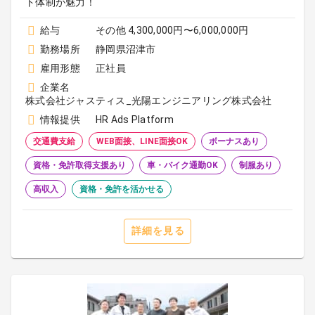
ト体制が魅力！
給与
その他 4,300,000円〜6,000,000円
勤務場所
静岡県沼津市
雇用形態
正社員
企業名
株式会社ジャスティス_光陽エンジニアリング株式会社
情報提供
HR Ads Platform
交通費支給
WEB面接、LINE面接OK
ボーナスあり
資格・免許取得支援あり
車・バイク通勤OK
制服あり
高収入
資格・免許を活かせる
詳細を見る