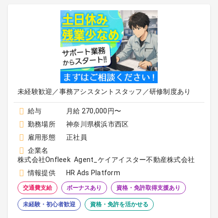
未経験歓迎／事務アシスタントスタッフ／研修制度あり
給与
月給 270,000円〜
勤務場所
神奈川県横浜市西区
雇用形態
正社員
企業名
株式会社Onfleek Agent_ケイアイスター不動産株式会社
情報提供
HR Ads Platform
交通費支給
ボーナスあり
資格・免許取得支援あり
未経験・初心者歓迎
資格・免許を活かせる