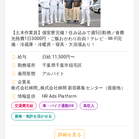
【土木作業員】個室寮完備！住み込みで週5日勤務／食費
光熱費1日3000円・ご飯おかわり自由！テレビ・Wi-Fi完
備・冷蔵庫・冷暖房・寝具・大浴場あり！
給与
日給 11,500円〜
勤務場所
千葉県千葉市稲毛区
雇用形態
アルバイト
企業名
株式会社林間_株式会社林間 新宿募集センター（面接地）
情報提供
HR Ads Platform
交通費支給
車・バイク通勤OK
高収入
資格・免許を活かせる
詳細を見る