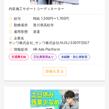
内装施工サポートコーディネーター
給与
時給 1,500円〜1,700円
勤務場所
香川県高松市
雇用形態
派遣
企業名
サンワ株式会社_サンワ株式会社/HJSJ-5301P25G7
情報提供
HR Ads Platform
交通費支給
正社員登用あり
未経験・初心者歓迎
詳細を見る