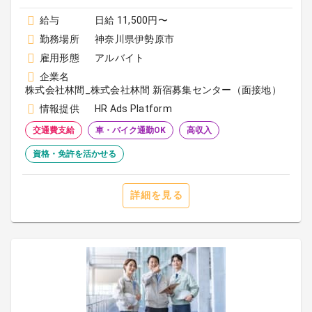
給与
日給 11,500円〜
勤務場所
神奈川県伊勢原市
雇用形態
アルバイト
企業名
株式会社林間_株式会社林間 新宿募集センター（面接地）
情報提供
HR Ads Platform
交通費支給
車・バイク通勤OK
高収入
資格・免許を活かせる
詳細を見る