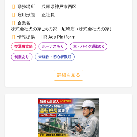
勤務場所
兵庫県神戸市西区
雇用形態
正社員
企業名
株式会社犬の家_犬の家 尼崎店（株式会社犬の家）
情報提供
HR Ads Platform
交通費支給
ボーナスあり
車・バイク通勤OK
制服あり
未経験・初心者歓迎
詳細を見る