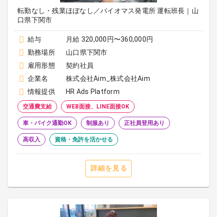
転勤なし・残業ほぼなし／バイオマス発電所 運転班長｜山
口県下関市
給与
月給 320,000円〜360,000円
勤務場所
山口県下関市
雇用形態
契約社員
企業名
株式会社Aim_株式会社Aim
情報提供
HR Ads Platform
交通費支給
WEB面接、LINE面接OK
車・バイク通勤OK
制服あり
正社員登用あり
高収入
資格・免許を活かせる
詳細を見る