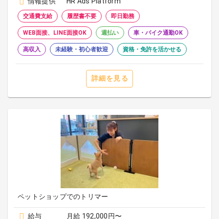
情報提供
HR Ads Platform
交通費支給
履歴書不要
即日勤務
WEB面接、LINE面接OK
週払い
車・バイク通勤OK
高収入
未経験・初心者歓迎
資格・免許を活かせる
詳細を見る
ペットショップでのトリマー
給与
月給 192,000円〜