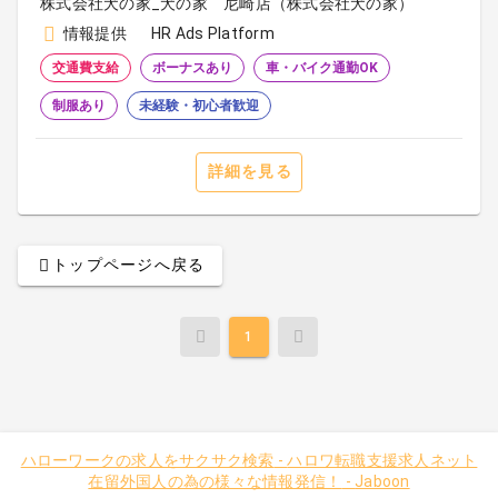
株式会社犬の家_犬の家 尼崎店（株式会社犬の家）
情報提供
HR Ads Platform
交通費支給
ボーナスあり
車・バイク通勤OK
制服あり
未経験・初心者歓迎
詳細を見る
トップページへ戻る
1
ハローワークの求人をサクサク検索
-
ハロワ転職支援求人ネット
在留外国人の為の様々な情報発信！
-
Jaboon