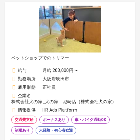
ペットショップでのトリマー
給与
月給 203,000円〜
勤務場所
大阪府吹田市
雇用形態
正社員
企業名
株式会社犬の家_犬の家 尼崎店（株式会社犬の家）
情報提供
HR Ads Platform
交通費支給
ボーナスあり
車・バイク通勤OK
制服あり
未経験・初心者歓迎