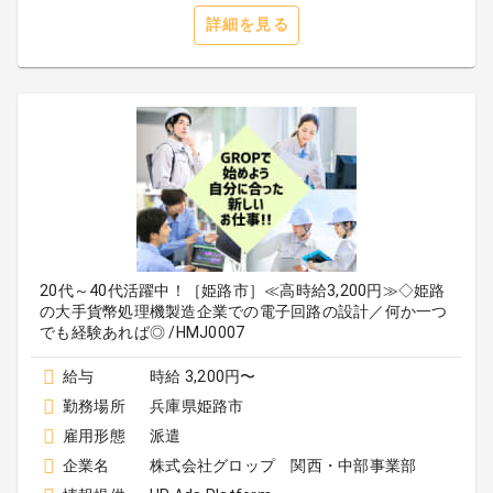
詳細を見る
20代～40代活躍中！［姫路市］≪高時給3,200円≫◇姫路
の大手貨幣処理機製造企業での電子回路の設計／何か一つ
でも経験あれば◎ /HMJ0007
給与
時給 3,200円〜
勤務場所
兵庫県姫路市
雇用形態
派遣
企業名
株式会社グロップ 関西・中部事業部