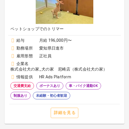
ペットショップでのトリマー
給与
月給 196,000円〜
勤務場所
愛知県日進市
雇用形態
正社員
企業名
株式会社犬の家_犬の家 尼崎店（株式会社犬の家）
情報提供
HR Ads Platform
交通費支給
ボーナスあり
車・バイク通勤OK
制服あり
未経験・初心者歓迎
詳細を見る