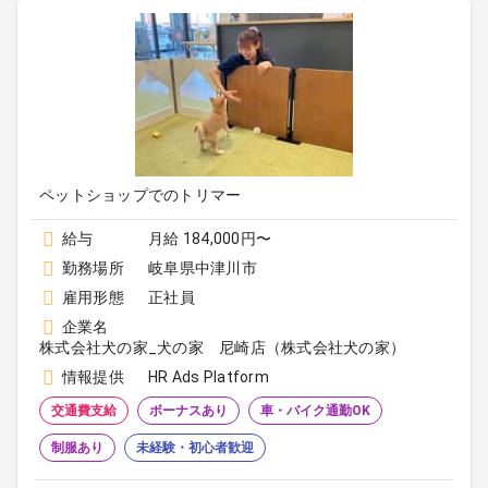
ペットショップでのトリマー
給与
月給 184,000円〜
勤務場所
岐阜県中津川市
雇用形態
正社員
企業名
株式会社犬の家_犬の家 尼崎店（株式会社犬の家）
情報提供
HR Ads Platform
交通費支給
ボーナスあり
車・バイク通勤OK
制服あり
未経験・初心者歓迎