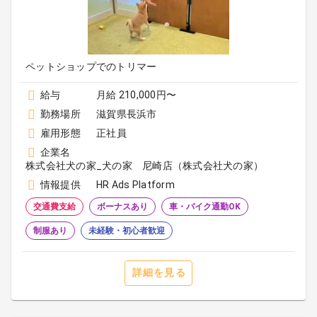
ペットショップでのトリマー
給与
月給 210,000円〜
勤務場所
滋賀県長浜市
雇用形態
正社員
企業名
株式会社犬の家_犬の家 尼崎店（株式会社犬の家）
情報提供
HR Ads Platform
交通費支給
ボーナスあり
車・バイク通勤OK
制服あり
未経験・初心者歓迎
詳細を見る