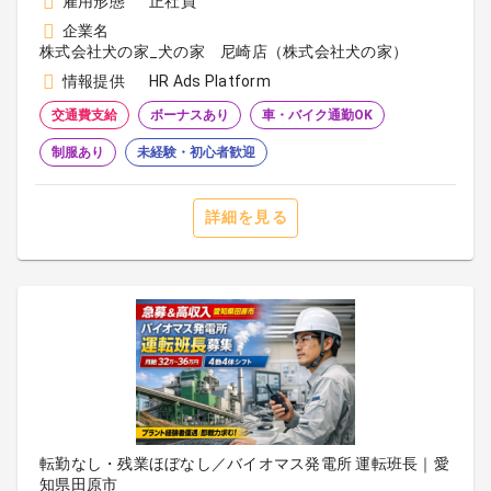
雇用形態
正社員
企業名
株式会社犬の家_犬の家 尼崎店（株式会社犬の家）
情報提供
HR Ads Platform
交通費支給
ボーナスあり
車・バイク通勤OK
制服あり
未経験・初心者歓迎
詳細を見る
転勤なし・残業ほぼなし／バイオマス発電所 運転班長｜愛
知県田原市