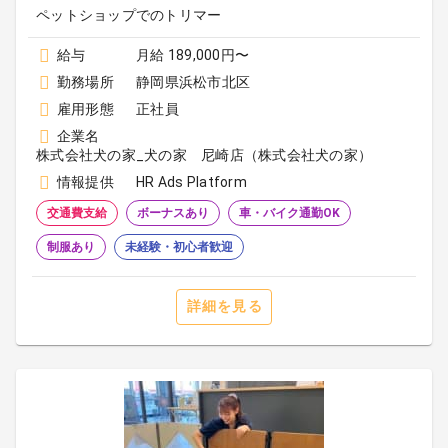
ペットショップでのトリマー
給与
月給 189,000円〜
勤務場所
静岡県浜松市北区
雇用形態
正社員
企業名
株式会社犬の家_犬の家 尼崎店（株式会社犬の家）
情報提供
HR Ads Platform
交通費支給
ボーナスあり
車・バイク通勤OK
制服あり
未経験・初心者歓迎
詳細を見る