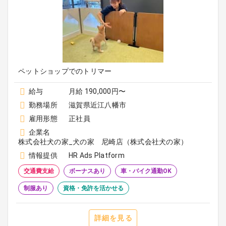
ペットショップでのトリマー
給与
月給 190,000円〜
勤務場所
滋賀県近江八幡市
雇用形態
正社員
企業名
株式会社犬の家_犬の家 尼崎店（株式会社犬の家）
情報提供
HR Ads Platform
交通費支給
ボーナスあり
車・バイク通勤OK
制服あり
資格・免許を活かせる
詳細を見る